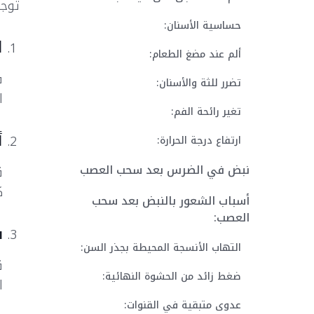
توجد
حساسية الأسنان:
ا
ألم عند مضغ الطعام:
ف
تضرر للثة والأسنان:
ا
تغير رائحة الفم:
أ
ارتفاع درجة الحرارة:
نبض في الضرس بعد سحب العصب
ق
ك
أسباب الشعور بالنبض بعد سحب
العصب:
ف
التهاب الأنسجة المحيطة بجذر السن:
ق
ضغط زائد من الحشوة النهائية:
ا
عدوى متبقية في القنوات: