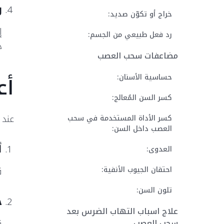
و
خراج أو تكوّن صديد:
إ
رد فعل طبيعي من الجسم:
د
مضاعفات سحب العصب
أع
حساسية الأسنان:
كسر السن المُعالج:
عند 
كسر الأداة المستخدمة في سحب
العصب داخل السن:
أ
العدوى:
احتقان الجيوب الأنفية:
ق
تلون السن:
ح
علاج اسباب التهاب الضرس بعد
سحب العصب