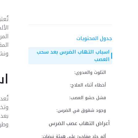
تُعت
الأل
المر
جدول المحتويات
المق
اسباب التهاب الضرس بعد سحب
ونشا
العصب
اس
التلوث والعدوى:
أخطاء أثناء العلاج:
تُعد
فشل حشو العصب:
وتخف
وجود شقوق في الضرس:
بعد 
أعراض التهاب عصب الضرس
وطرق
ألم حاد مفاجئ على هيئة نبضات: