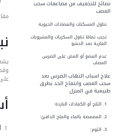
ي
نصائح للتخفيف من مضاعفات سحب
العصب
مقال
تناول المسكنات والمضادات الحيوية
نب
تجنب تمامًا تناول السكريات والمشروبات
الغازية بعد الحشو
عدم المضغ أو العض على الضرس
يشعر
المصاب
وقد 
علاج اسباب التهاب الضرس بعد
على 
سحب العصب وانتفاخ الخد بطرق
طبيعية في المنزل
أس
1. الثلج أو الكمادات الباردة:
2. المضمضة بالماء والملح الدافئ:
ا
3. الثوم: