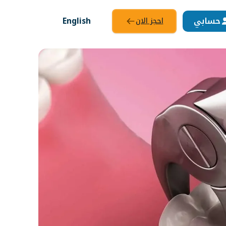
حسابي
English
احجز الان