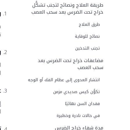
طريقة العلاج ونصائح لتجنب تشكُّل
و
خراج تحت الضرس بعد سحب العصب
طرق العلاج
ب
ت
نصائح للوقاية
تجنب التدخين
و
مضاعفات خراج تحت الضرس بعد
ا
سحب العصب
ا
انتشار العدوى إلى عظام الفك أو الوجه
ع
تكوُّن كيس صديدي مزمن
إ
فقدان السن نهائيًا
ا
في حالات نادرة وخطيرة
ت
مدة شفاء خراج الضرس