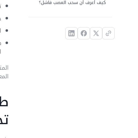
كيف أعرف أن سحب العصب فاشل؟
ت
خ
ا
ص
ا
المت
المع
طر
تح