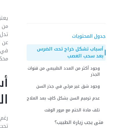
يعتب
من ا
تدل 
جدول المحتويات
عن أ
أسباب تشكل خراج تحت الضرس
في ب
بعد سحب العصب
محكم
وجود أكثر من العدد الطبيعي من قنوات
الجذر
أس
وجود شق غير مرئي في جذر السن
ال
عدم ترميم السن بشكل كافٍ بعد العلاج
تلف مادة الختم مع مرور الوقت
رغم 
متى يجب زيارة الطبيب؟
تحت 