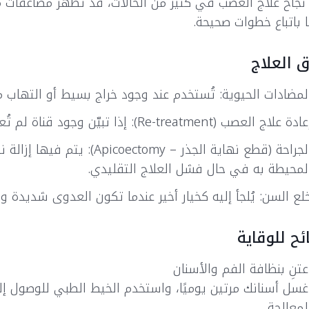
نجاح علاج العصب في كثير من الحالات، قد تظهر مضاعفات مثل
 باتباع خطوات صحيحة.
 العلاج
لمضادات الحيوية: تُستخدم عند وجود خراج بسيط أو التها
دة علاج العصب (Re-treatment): إذا تبيّن وجود قناة لم تُعالج أو لم تُغلق بإحكام في العلاج السابق.
الجراحة (قطع نهاية الجذر – omy
لمحيطة به في حال فشل العلاج التقليدي.
لع السن: يُلجأ إليه كخيار أخير عندما تكون العدوى شديدة ول
ئح للوقاية
عتنِ بنظافة الفم والأسنان
غسل أسنانك مرتين يوميًا، واستخدم الخيط الطبي للوصول إل
لمعالجة.