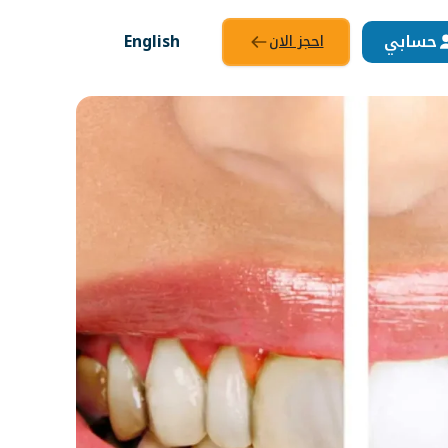
حسابي
English
احجز الان