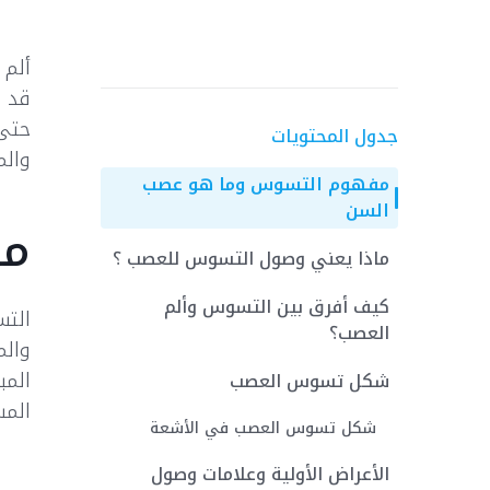
ألم 
قد ت
حتى 
جدول المحتويات
والم
مفهوم التسوس وما هو عصب
السن
مف
ماذا يعني وصول التسوس للعصب ؟
كيف أفرق بين التسوس وألم
التس
العصب؟
والم
المب
شكل تسوس العصب
المس
شكل تسوس العصب في الأشعة
الأعراض الأولية وعلامات وصول